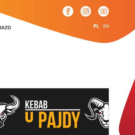
PL
EN
JAZD