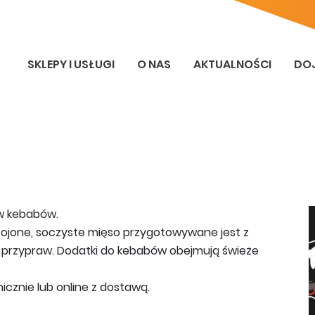
SKLEPY I USŁUGI
O NAS
AKTUALNOŚCI
DO
w kebabów.
ojone, soczyste mięso przygotowywane jest z
h przypraw. Dodatki do kebabów obejmują świeże
icznie lub online z dostawą.